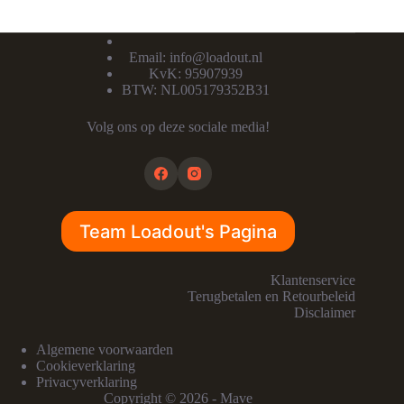
Email:
info@loadout.nl
KvK: 95907939
BTW: NL005179352B31
Volg ons op deze sociale media!
Team Loadout's Pagina
Klantenservice
Terugbetalen en Retourbeleid
Disclaimer
Algemene voorwaarden
Cookieverklaring
Privacyverklaring
Copyright © 2026 - Mave