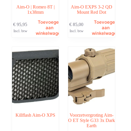
Aim-O | Romeo 8T |
Aim-O EXPS 3-2 QD
1x38mm
Mount Red Dot
Toevoegen
Toevoegen
€
95,95
€
85,00
aan
aan
Incl. btw
Incl. btw
winkelwagen
winkelwagen
Killflash Aim-O XPS
Voorzetvergroting Aim-
O ET Style G33 3x Dark
Earth